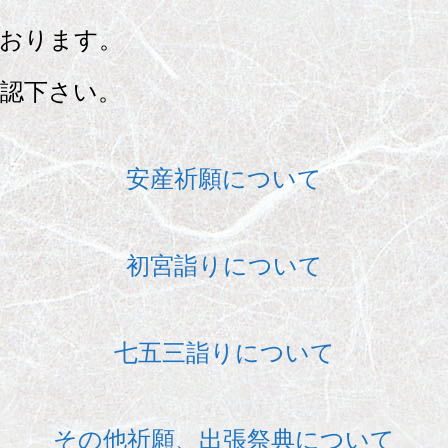
ております。
認下さい。
安産祈願について
初宮詣りについて
七五三詣りについて
その他祈願、出張祭典について