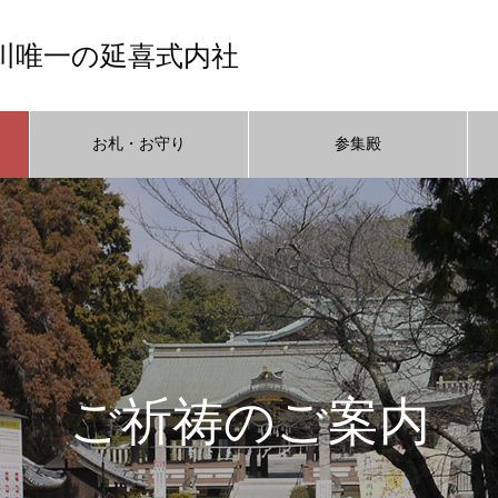
川唯一の延喜式内社
お札・お守り
参集殿
ご祈祷のご案内