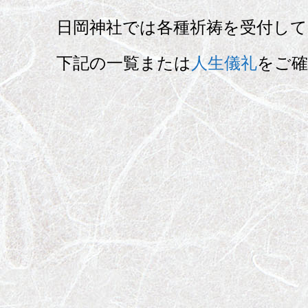
日岡神社では各種祈祷を受付し
下記の一覧または
人生儀礼
をご確