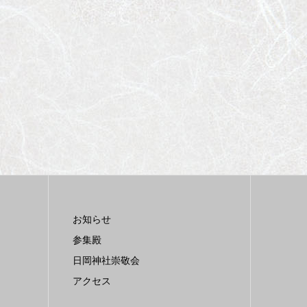
お知らせ
参集殿
日岡神社崇敬会
アクセス