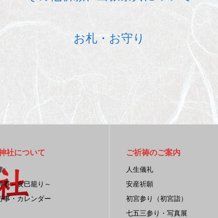
お札・お守り
神社について
ご祈祷のご案内
緒
人生儀礼
神事～亥巳籠り～
安産祈願
行事・カレンダー
初宮参り（初宮詣）
七五三参り・写真展