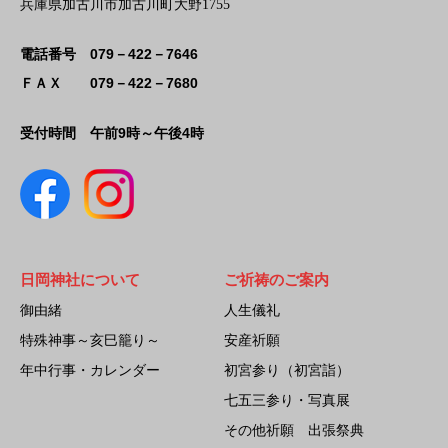
兵庫県加古川市加古川町大野1755
079－422－7646
電話番号
079－422－7680
ＦＡＸ
午前9時～午後4時
受付時間
日岡神社について
ご祈祷のご案内
御由緒
人生儀礼
特殊神事～亥巳籠り～
安産祈願
年中行事・カレンダー
初宮参り（初宮詣）
七五三参り・写真展
その他祈願 出張祭典