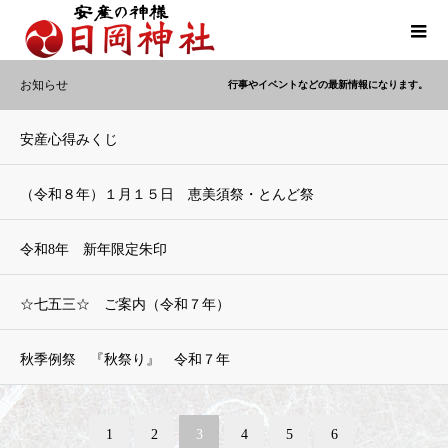
お知らせ
行事やイベントなどの最新情報になります。
安産心得みくじ
（令和８年）１月１５日 恵美須祭・とんど祭
令和8年 新年限定朱印
☆七五三☆ ご案内（令和７年）
秋季例祭 『秋祭り』 令和７年
1
2
3
4
5
6