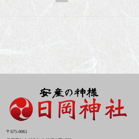
〒675-0061