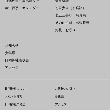
特殊神事～亥巳籠り～
安産祈願
年中行事・カレンダー
初宮参り（初宮詣）
七五三参り・写真展
その他祈願 出張祭典
お札・お守り
お知らせ
参集殿
日岡神社崇敬会
アクセス
日岡神社について
ご祈祷のご案内
お札・お守り
参集殿
日岡神社崇敬会
アクセス